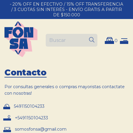
- 20% OFF EN EFECTIVO / 15% OFF TRANSFERENCIA
/ 3 CUOTAS SIN INTERÉS - ENVÍO GRATIS A PARTIR
DE $150.000
0
Contacto
Por consultas generales o compras mayoristas contactate
con nosotras!
5491150104233
+5491150104233
somosfonsa@gmail.com