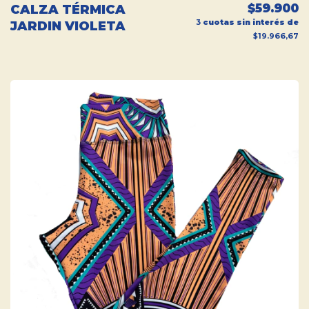
$59.900
CALZA TÉRMICA
3
cuotas sin interés de
JARDIN VIOLETA
$19.966,67